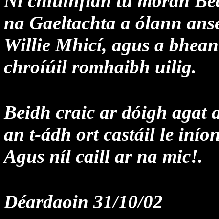
Ní chluinfidh tú morán Béa
na Gaeltachta a ólann anse
Willie Mhicí, agus a bhean 
chroíúil romhaibh uilig.
Beidh craic ar dóigh agat 
an t-ádh ort castáil le in
Agus níl caill ar na mic!.
Déardaoin 31/10/02