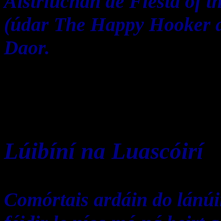
Aistriúchán de Fiesta of t
(údar The Happy Hooker ag
Daor.
Lúibíní na Luascóirí
Comórtais ardáin do lánú