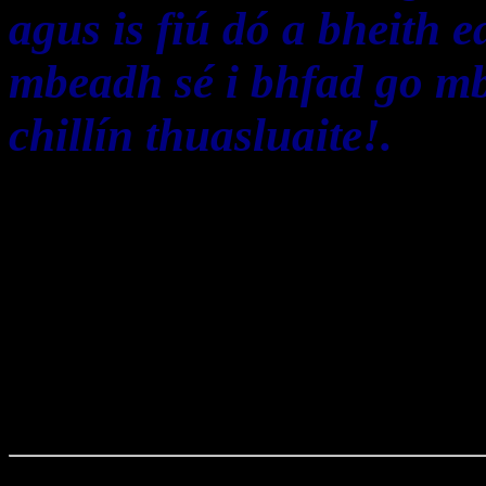
agus is fiú dó a bheith 
mbeadh sé i bhfad go m
chillín thuasluaite!.