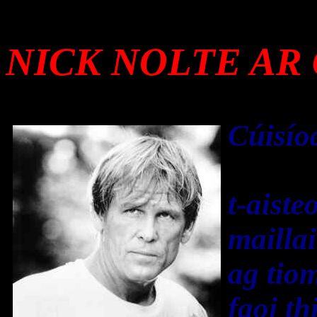
NICK NOLTE AR
Cúisío
t-aiste
mailla
ag tio
faoi t