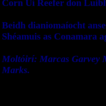
Corn Uí Reefer don Luibh
Beidh dianiomaíocht anseo
Shéamuis as Conamara ag
Moltóirí: Marcas Garvey
Marks.