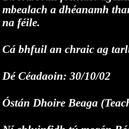
mbealach a dhéanamh thart
na féile.
Cá bhfuil an chraic ag tar
Dé Céadaoin: 30/10/02
Óstán Dhoire Beaga (Teach