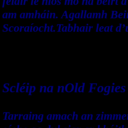
féidir le níos mó ná beirt
am amháin. Agallamh Beir
Scoraíocht.Tabhair leat d’u
Scléip na nOld Fogies
Tarraing amach an zimmer 