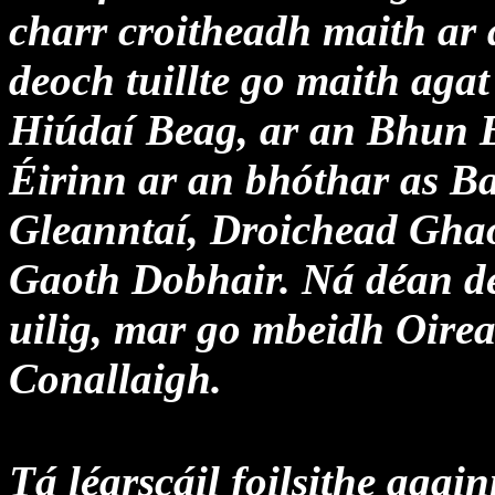
charr croitheadh maith ar 
deoch tuillte go maith agat
Hiúdaí Beag, ar an Bhun B
Éirinn ar an bhóthar as Ba
Gleanntaí, Droichead Gha
Gaoth Dobhair. Ná déan de
uilig, mar go mbeidh Oirea
Conallaigh.
Tá léarscáil foilsithe agai