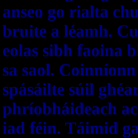
anseo go rialta chu
bruite a léamh. Cu
eolas sibh faoina 
sa saol. Coinníon
spásáilte súil ghéa
phríobháideach ac
iad féin. Táimid g