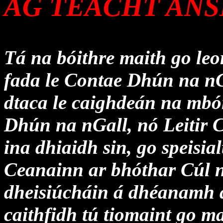
AG TEACHT ANS
Tá na bóithre maith go leo
fada le Contae Dhún na nG
dtaca le caighdeán na mbói
Dhún na nGall, nó Leitir
ina dhiaidh sin, go speisial
Ceanainn ar bhóthar Cúl n
dheisiúcháin á dhéanamh ai
caithfidh tú tiomaint go m