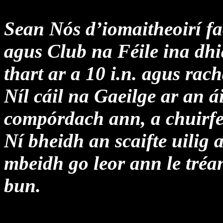
Sean Nós d’iomaitheoirí f
agus
Club na Féile
ina dhi
thart ar a 10 i.n. agus rac
Níl cáil na Gaeilge ar an á
compórdach ann, a chuirfe
Ní bheidh an scaifte uilig a
mbeidh go leor ann le tréan
bun.