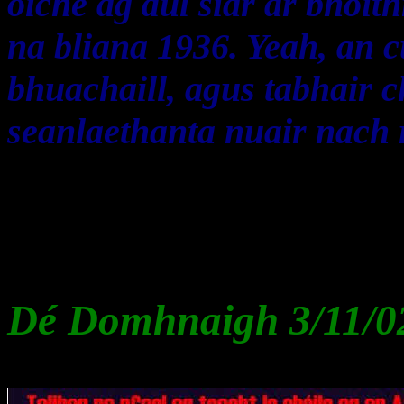
oíche ag dul siar ar bhóit
na bliana 1936. Yeah, an cu
bhuachaill, agus tabhair 
seanlaethanta nuair nach r
Dé Domhnaigh 3/11/0