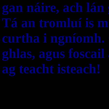
gan náire, ach lán
Tá an tromluí is m
curtha i ngníomh. 
ghlas, agus foscai
ag teacht isteach!