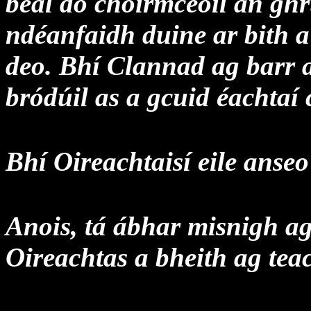
béal do choirmceoil an gh
ndéanfaidh duine ar bith a
deo. Bhí Clannad ag barr a
bródúil as a gcuid éachtaí c
Bhí Oireachtaisí eile anse
Anois, tá ábhar misnigh ag
Oireachtas a bheith ag tea