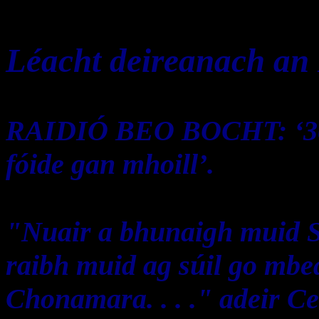
Léacht deireanach an 
RAIDIÓ BEO BOCHT: ‘30 b
fóide gan mhoill’.
"Nuair a bhunaigh muid 
raibh muid ag súil go mbe
Chonamara. . . ." adeir 