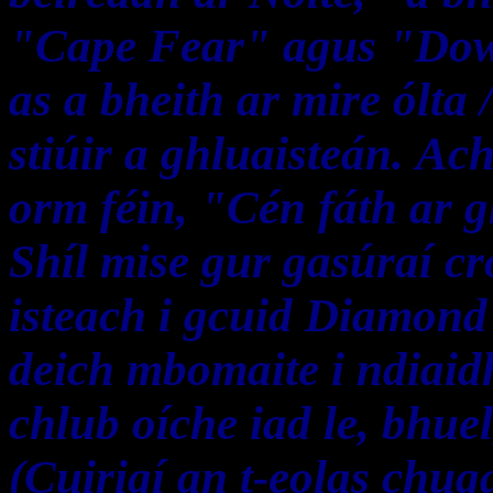
"Cape Fear" agus "Down
as a bheith ar mire ólta 
stiúir a ghluaisteán. Ach
orm féin, "Cén fáth ar 
Shíl mise gur gasúraí cro
isteach i gcuid Diamond
deich mbomaite i ndiaid
chlub oíche iad le, bhue
(Cuirigí an t-eolas chug