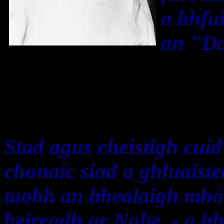
a bhfui
an "Da
Stad agus cheistigh cuid
chonaic siad a ghluaist
taobh an bhealaigh mhór
beireadh ar Nolte, - a b