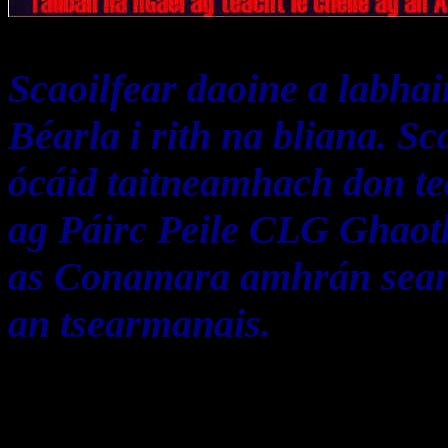
Scaoilfear daoine a labhai
Béarla i rith na bliana. Sc
ócáid taitneamhach don te
ag Páirc Peile CLG Ghaot
as Conamara amhrán sean n
an tsearmanais.