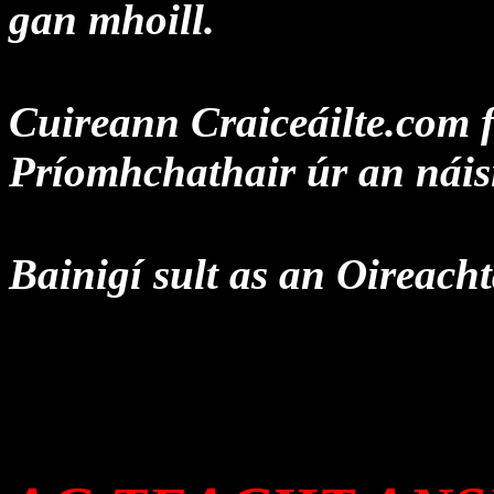
gan mhoill.
Cuireann Craiceáilte.com 
Príomhchathair úr an náis
Bainigí sult as an Oireacht