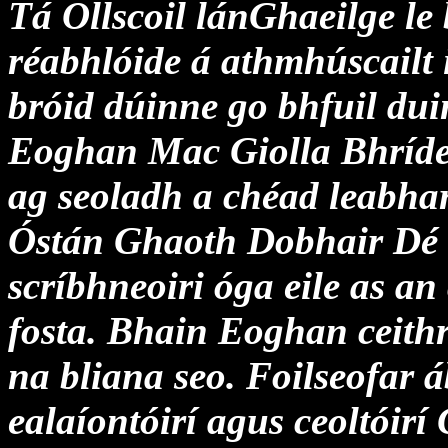
Tá Ollscoil lánGhaeilge le
réabhlóide á athmhúscailt 
bróid dúinne go bhfuil duin
Eoghan Mac Giolla Bhríd
ag seoladh a chéad leabhar
Óstán Ghaoth Dobhair Dé S
scríbhneoiri óga eile as a
fosta. Bhain Eoghan ceithr
na bliana seo. Foilseofar á
ealaíontóirí agus ceoltóirí