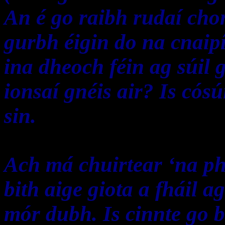
An é go raibh rudaí cho
gurbh éigin do na cnaip
ina dheoch féin ag súil
ionsaí gnéis air? Is cós
sin.
Ach má chuirtear ‘na ph
bith aige giota a fháil a
mór dubh. Is cinnte go 