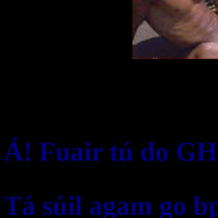
Á! Fuair tú do GH
Tá súil agam go bp